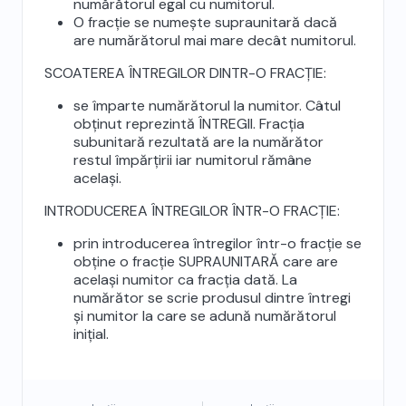
numărătorul egal cu numitorul.
O fracție se numește supraunitară dacă
are numărătorul mai mare decât numitorul.
SCOATEREA ÎNTREGILOR DINTR-O FRACȚIE:
se împarte numărătorul la numitor. Câtul
obținut reprezintă ÎNTREGII. Fracția
subunitară rezultată are la numărător
restul împărțirii iar numitorul rămâne
același.
INTRODUCEREA ÎNTREGILOR ÎNTR-O FRACȚIE:
prin introducerea întregilor într-o fracție se
obține o fracție SUPRAUNITARĂ care are
același numitor ca fracția dată. La
numărător se scrie produsul dintre întregi
și numitor la care se adună numărătorul
inițial.