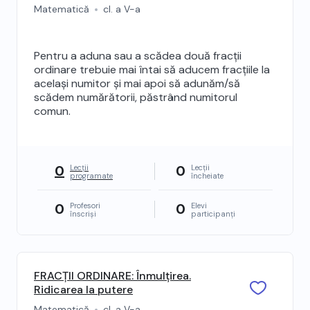
Matematică
cl. a V-a
Pentru a aduna sau a scădea două fracții
ordinare trebuie mai întai să aducem fracțiile la
același numitor și mai apoi să adunăm/să
scădem numărătorii, păstrând numitorul
comun.
0
0
Lecții
Lecții
programate
încheiate
0
0
Profesori
Elevi
înscriși
participanți
FRACȚII ORDINARE: Înmulțirea.
Ridicarea la putere
Matematică
cl. a V-a