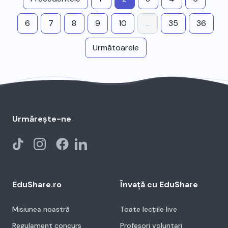
6
7
8
9
10
...
35
36
Următoarele
Urmărește-ne
EduShare.ro
Învață cu EduShare
Misiunea noastră
Toate lecțiile live
Regulament concurs
Profesori voluntari