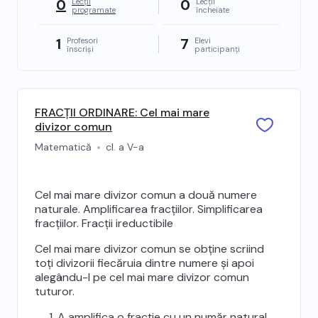
0
0
Lecții
Lecții
programate
încheiate
1
7
Profesori
Elevi
înscriși
participanți
FRACȚII ORDINARE: Cel mai mare
divizor comun
Matematică
cl. a V-a
Cel mai mare divizor comun a două numere
naturale. Amplificarea fracțiilor. Simplificarea
fracțiilor. Fracții ireductibile
Cel mai mare divizor comun se obține scriind
toți divizorii fiecăruia dintre numere și apoi
alegându-l pe cel mai mare divizor comun
tuturor.
A amplifica o fracție cu un număr natural