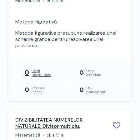
Matematică
cl. a V-a
Metoda Figurativă.
Metoda figurativa presupune realizarea unei
scheme grafice pentru rezolvarea unei
probleme.
0
0
Lecții
Lecții
programate
încheiate
0
0
Profesori
Elevi
înscriși
participanți
DIVIZIBILITATEA NUMERELOR
NATURALE: Divizor,multiplu.
Matematică
cl. a V-a