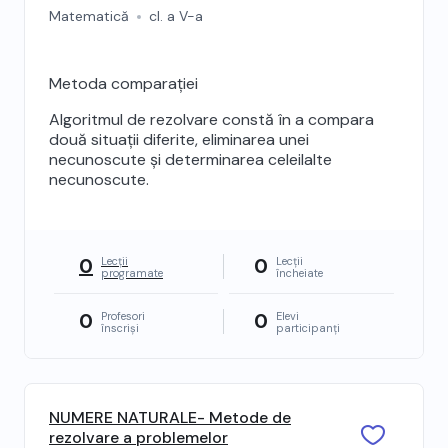
Matematică
cl. a V-a
Metoda comparației
Algoritmul de rezolvare constă în a compara
două situații diferite, eliminarea unei
necunoscute și determinarea celeilalte
necunoscute.
0
0
Lecții
Lecții
programate
încheiate
0
0
Profesori
Elevi
înscriși
participanți
NUMERE NATURALE- Metode de
rezolvare a problemelor