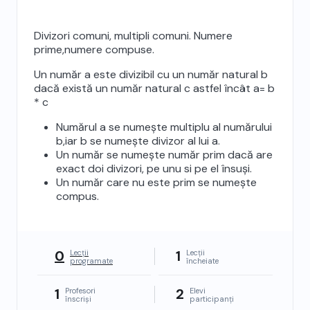
Divizori comuni, multipli comuni. Numere
prime,numere compuse.
Un număr a este divizibil cu un număr natural b
dacă există un număr natural c astfel încât a= b
* c
Numărul a se numește multiplu al numărului
b,iar b se numește divizor al lui a.
Un număr se numește număr prim dacă are
exact doi divizori, pe unu si pe el însuși.
Un număr care nu este prim se numește
compus.
0
1
Lecții
Lecții
programate
încheiate
1
2
Profesori
Elevi
înscriși
participanți