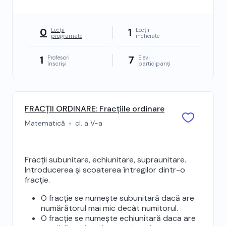
0
1
Lecții
Lecții
programate
încheiate
1
7
Profesori
Elevi
înscriși
participanți
FRACȚII ORDINARE: Fracțiile ordinare
Matematică
cl. a V-a
Fracții subunitare, echiunitare, supraunitare.
Introducerea și scoaterea întregilor dintr-o
fracție.
O fracție se numește subunitară dacă are
numărătorul mai mic decât numitorul.
O fracție se numește echiunitară daca are