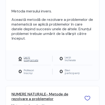
Metoda mersului invers.
Această metodă de rezolvare a problemelor de
matematică se aplică problemelor în care
datele depind succesiv unele de altele. Enunţul
problemei trebuie urmărit de la sfârşit către
început.
0
0
Lecții
Lecții
programate
încheiate
0
0
Profesori
Elevi
înscriși
participanți
NUMERE NATURALE- Metode de
rezolvare a problemelor