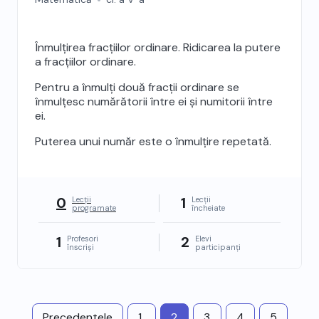
Înmulțirea fracțiilor ordinare. Ridicarea la putere
a fracțiilor ordinare.
Pentru a înmulți două fracții ordinare se
înmulțesc numărătorii între ei și numitorii între
ei.
Puterea unui număr este o înmulțire repetată.
0
1
Lecții
Lecții
programate
încheiate
1
2
Profesori
Elevi
înscriși
participanți
Precedentele
1
2
3
4
5