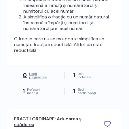
înseamnă a înmulți și numărătorul și
numitorul cu acel număr.
A simplifica o fracție cu un număr natural
înseamnă a împărți și numitorul și
numărătorul prin acel număr.
O fracție care nu se mai poate simplifica se
numește fracție ireductibilă. Altfel, ea este
reductibilă.
0
1
Lecții
Lecții
programate
încheiate
1
1
Profesori
Elevi
înscriși
participanți
FRACȚII ORDINARE: Adunarea și
scăderea