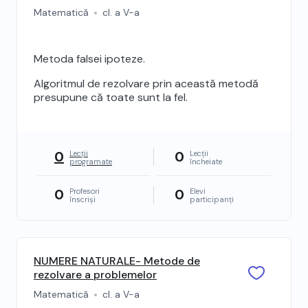
Matematică
cl. a V-a
Metoda falsei ipoteze.
Algoritmul de rezolvare prin această metodă
presupune că toate sunt la fel.
0
0
Lecții
Lecții
programate
încheiate
0
0
Profesori
Elevi
înscriși
participanți
NUMERE NATURALE- Metode de
rezolvare a problemelor
Matematică
cl. a V-a