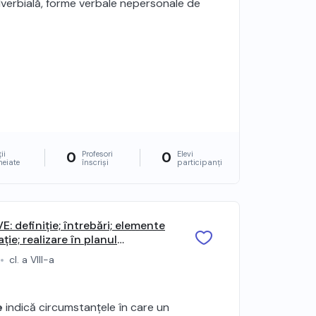
verbială, forme verbale nepersonale de
0
0
ii
Profesori
Elevi
heiate
înscriși
participanți
definiție; întrebări; elemente
ție; realizare în planul
propoziție; realizarea în planul
cl. a VIII-a
ubordonate
e
indică circumstanțele în care un