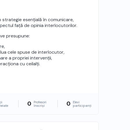
 strategie esențială în comunicare,
pectul față de opinia interlocutorilor.
tive presupune:
re,
lua cele spuse de interlocutor,
e a propriei intervenții,
acționa cu ceilalți.
0
0
ii
Profesori
Elevi
heiate
înscriși
participanți