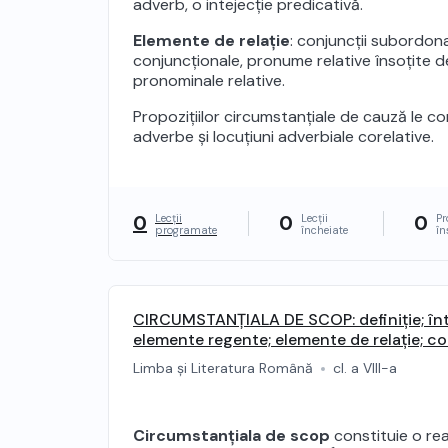
adverb, o intejecție predicativă.
Elemente de relație
: conjuncții subordona
conjuncționale, pronume relative însoțite de
pronominale relative.
Propozițiilor circumstanțiale de cauză le c
adverbe și locuțiuni adverbiale corelative.
0
0
0
Lecții
Lecții
Pr
programate
încheiate
în
CIRCUMSTANȚIALA DE SCOP: definiție; înt
elemente regente; elemente de relație; c
expansiunea; topica și punctuația
Limba și Literatura Română
cl. a VIII-a
Circumstanțiala de scop
constituie o rea