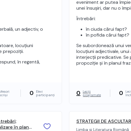
eveniment ar putea împied
unei însușiri, dar nu o împ
Întrebări:
erbală, un adjectiv, o
în ciuda cărui fapt?
în pofida cărui fapt?
toare, locuțiuni
Se subordonează unui verb
 prepoziții.
locuțiuni adjectivale, unui
interjecții predicative. Se 
respund, în regentă,
propoziție și în planul fra
0
0
0
ofesori
Elevi
Lecții
Lecț
scriși
participanți
programate
înc
trebări;
STRATEGII DE ASCULTARE
lizare în planul
Limba și Literatura Română