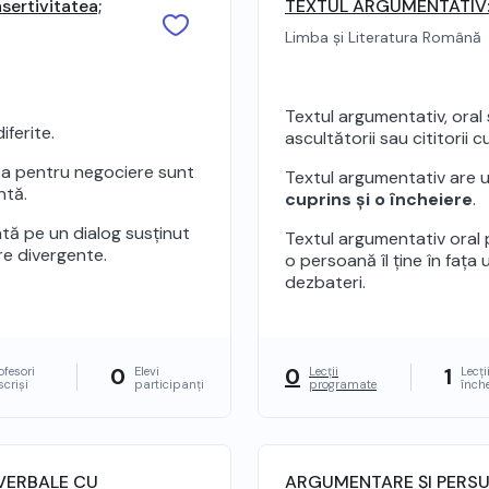
sertivitatea;
TEXTUL ARGUMENTATIV: d
Limba și Literatura Română
Textul argumentativ, oral
iferite.
ascultătorii sau cititorii cu
atea pentru negociere sunt
Textul argumentativ are 
ntă.
cuprins și o încheiere
.
tă pe un dialog susținut
Textul argumentativ oral
re divergente.
o persoană îl ține în fața 
dezbateri.
0
0
1
ofesori
Elevi
Lecții
Lecți
scriși
participanți
programate
înch
VERBALE CU
ARGUMENTARE ȘI PERSUAS