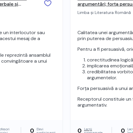
rbale și
argumentări; forța persu
receptorul
Limba și Literatura Română
e un interlocutor sau
Calitatea unei argumentăr
acestui mesaj de a
prin puterea de persuasi
Pentru a fi persuasivă, o
e reprezintă ansamblul
corectitudinea logic
a convingătoare a unui
implicarea emoțională 
credibilitatea vorbito
argumentelor.
Forța persuasivă a unui a
Receptorul constituie un 
argumentativ.
0
0
0
ofesori
Elevi
Lecții
Lecț
scriși
participanți
programate
înc