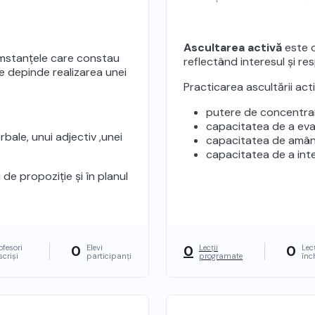
area în planul
Ascultarea activă
este o
mstanțele care constau
reflectând interesul și res
re depinde realizarea unei
Practicarea ascultării ac
putere de concentra
capacitatea de a eva
bale, unui adjectiv ,unei
capacitatea de amânar
capacitatea de a inter
i de propoziție și în planul
0
0
0
ofesori
Elevi
Lecții
Lecț
scriși
participanți
programate
înc