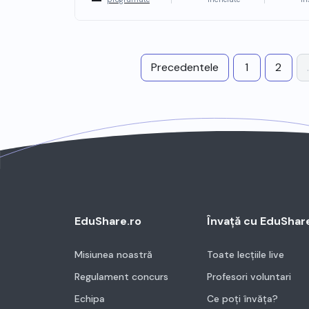
Precedentele
1
2
.
EduShare.ro
Învață cu EduShar
Misiunea noastră
Toate lecțiile live
Regulament concurs
Profesori voluntari
Echipa
Ce poți învăța?