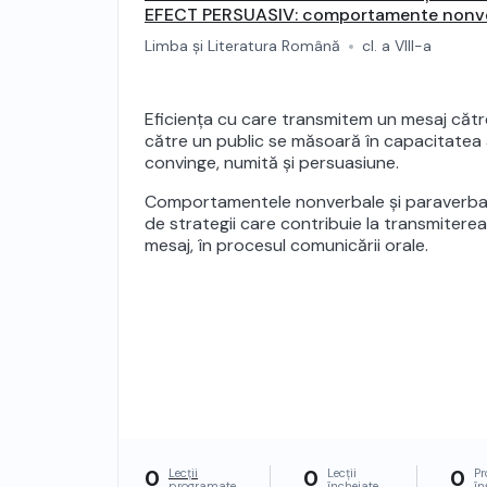
EFECT PERSUASIV: comportamente nonve
paraverbale
Limba și Literatura Română
cl. a VIII-a
Eficiența cu care transmitem un mesaj cătr
către un public se măsoară în capacitatea 
convinge, numită și persuasiune.
Comportamentele nonverbale și paraverbal
de strategii care contribuie la transmitere
mesaj, în procesul comunicării orale.
0
0
0
Lecții
Lecții
Pr
programate
încheiate
în