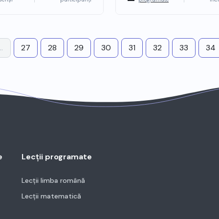
..
27
28
29
30
31
32
33
34
e
Lecții programate
Lecții limba română
Lecții matematică