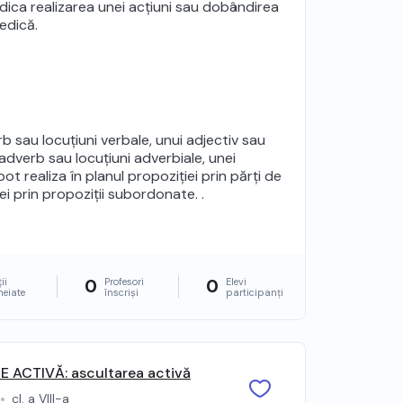
ica realizarea unei acțiuni sau dobândirea
iedică.
 sau locuțiuni verbale, unui adjectiv sau
 adverb sau locuțiuni adverbiale, unei
pot realiza în planul propoziției prin părți de
zei prin propoziții subordonate. .
0
0
ii
Profesori
Elevi
heiate
înscriși
participanți
 ACTIVĂ: ascultarea activă
cl. a VIII-a