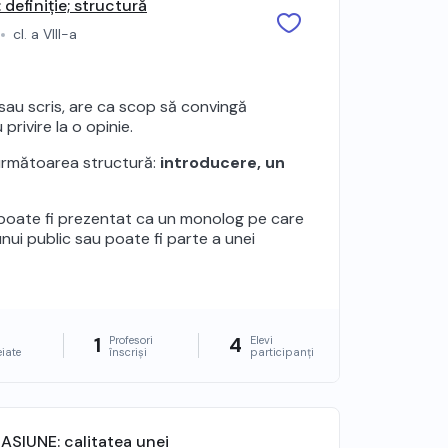
efiniție; structură
cl. a VIII-a
 sau scris, are ca scop să convingă
 privire la o opinie.
următoarea structură:
introducere, un
 poate fi prezentat ca un monolog pe care
unui public sau poate fi parte a unei
1
4
i
Profesori
Elevi
eiate
înscriși
participanți
IUNE: calitatea unei