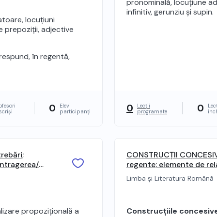
pronominală, locuțiune ad
infinitiv, gerunziu și supin.
toare, locuțiuni
 prepoziții, adjective
orespund, în regentă,
0
0
0
ofesori
Elevi
Lecții
Lecț
scriși
participanți
programate
înc
rebări;
CONSTRUCȚII CONCESIVE: 
ontragerea/
regente; elemente de rela
propoziției prin părți de 
Limba și Literatura Română
frazei prin propoziții s
lizare propozițională a
Construcțiile concesiv