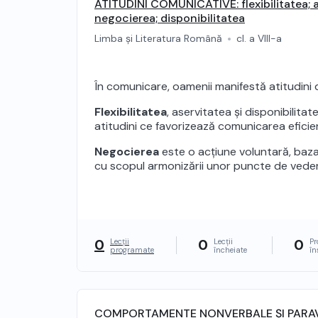
ATITUDINI COMUNICATIVE: flexibilitatea; a
negocierea; disponibilitatea
Limba și Literatura Română
cl. a VIII-a
În comunicare, oamenii manifestă atitudini d
Flexibilitatea
, aservitatea și disponibilit
atitudini ce favorizează comunicarea eficie
Negocierea
este o acțiune voluntară, baza
cu scopul armonizării unor puncte de vede
0
0
0
Lecții
Lecții
Pr
programate
încheiate
în
COMPORTAMENTE NONVERBALE ȘI PARA