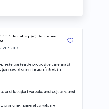
P: definiție; părți de vorbire
mat
cl. a VIII-a
op
este partea de propoziție care arată
iuni sau al unein însușiri. Întrebări:
 unei locuțiuni verbale, unui adjectiv, unei
iv, pronume, numeral cu valoare