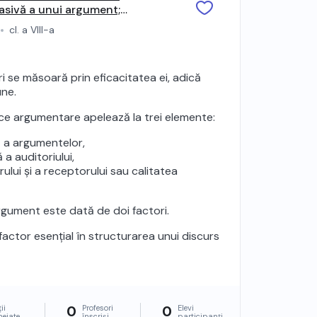
asivă a unui argument;
cl. a VIII-a
i se măsoară prin eficacitatea ei, adică
une.
rice argumentare apelează la trei elemente:
ă a argumentelor,
a auditoriului,
rului și a receptorului sau calitatea
rgument este dată de doi factori.
factor esențial în structurarea unui discurs
0
0
ii
Profesori
Elevi
heiate
înscriși
participanți