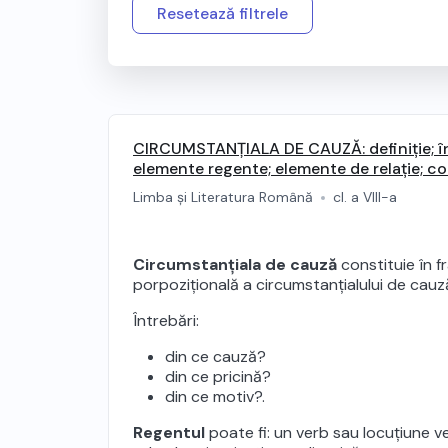
Resetează filtrele
CIRCUMSTANȚIALA DE CAUZĂ: definiție; în
elemente regente; elemente de relație; c
expansiunea; topica și punctuația
Limba și Literatura Română
cl. a VIII-a
Circumstanțiala de cauză
constituie în f
porpozițională a circumstanțialului de cauz
Întrebări:
din ce cauză?
din ce pricină?
din ce motiv?.
Regentul
poate fi: un verb sau locuțiune ve