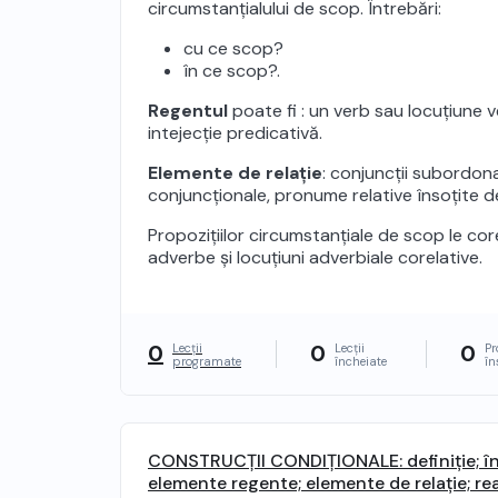
circumstanțialului de scop. Întrebări:
cu ce scop?
în ce scop?.
Regentul
poate fi : un verb sau locuțiune v
intejecție predicativă.
Elemente de relație
: conjuncții subordona
conjuncționale, pronume relative însoțite de
Propozițiilor circumstanțiale de scop le co
adverbe și locuțiuni adverbiale corelative.
0
0
0
Lecții
Lecții
Pr
programate
încheiate
în
CONSTRUCȚII CONDIȚIONALE: definiție; în
elemente regente; elemente de relație; rea