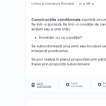
propoziției prin părți de propoziție; realiz
Limba și Literatura Română
cl. a VIII-a
frazei prin propoziții subordonate
Construcțiile condiționale
exprimă circu
fie într-o ipoteză, fie într-o condiție de ca
acțiuni sau a unei stări.
Întrebări: cu ce condiție?
Se subordonează unui verb sau locuțiuni ver
interjecții predicative.
Se pot realiza în planul propoziției prin părț
frazei prin propoziții subordonate.
0
0
0
Lecții
Lecții
Pr
programate
încheiate
în