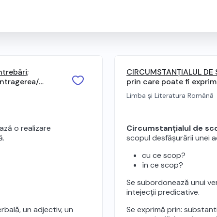
trebări;
CIRCUMSTANȚIALUL DE SCO
ontragerea/
prin care poate fi expri
Limba și Literatura Română
rază o realizare
Circumstanțialul de sc
ă.
scopul desfășurării unei acț
cu ce scop?
în ce scop?
Se subordonează unui verb,
intejecții predicative.
rbală, un adjectiv, un
Se exprimă prin: substant