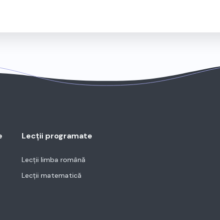
e
Lecții programate
Lecții limba română
Lecții matematică