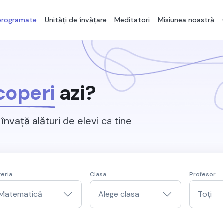
 programate
Unități de învățare
Meditatori
Misiunea noastră
coperi
azi?
învață alături de elevi ca tine
eria
Clasa
Profesor
Matematică
Alege clasa
Toți