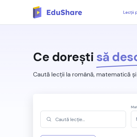
Lecții
Ce dorești
să des
Caută lecții la română, matematică și 
Mat