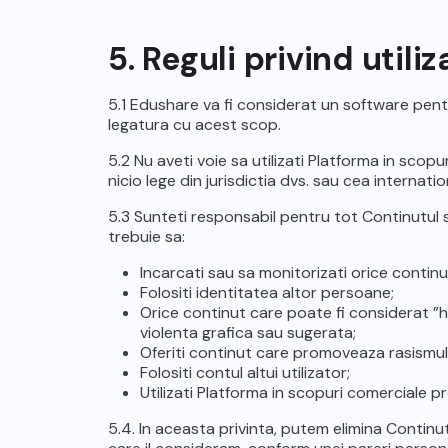
5. Reguli privind utiliz
5.1 Edushare va fi considerat un software pentru
legatura cu acest scop.
5.2 Nu aveti voie sa utilizati Platforma in scopur
nicio lege din jurisdictia dvs. sau cea internation
5.3 Sunteti responsabil pentru tot Continutul si
trebuie sa:
Incarcati sau sa monitorizati orice continu
Folositi identitatea altor persoane;
Orice continut care poate fi considerat ”h
violenta grafica sau sugerata;
Oferiti continut care promoveaza rasismul, 
Folositi contul altui utilizator;
Utilizati Platforma in scopuri comerciale pro
5.4. In aceasta privinta, putem elimina Continut