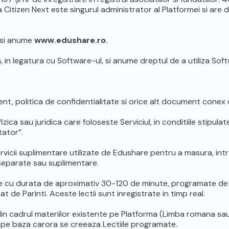
Citizen Next este singurul administrator al Platformei si are dre
 si anume
www.edushare.ro
.
, in legatura cu Software-ul, si anume dreptul de a utiliza Soft
, politica de confidentialitate si orice alt document conex d
ca sau juridica care foloseste Serviciul, in conditiile stipulate 
tator”.
rvicii suplimentare utilizate de Edushare pentru a masura, intr
 separate sau suplimentare.
e cu durata de aproximativ 30-120 de minute, programate de Pro
at de Parinti. Aceste lectii sunt inregistrate in timp real.
din cadrul materiilor existente pe Platforma (Limba romana sa
 pe baza carora se creeaza Lectiile programate.