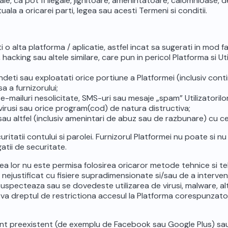
ale, ca pot fi ilegale, jignitoare, amenintatoare, calomnioase
ala a oricarei parti, legea sau acesti Termeni si conditii.
i o alta platforma / aplicatie, astfel incat sa sugerati in mod fa
, hacking sau altele similare, care pun in pericol Platforma si Ut
vindeti sau exploatati orice portiune a Platformei (inclusiv cont
a a furnizorului;
 e-mailuri nesolicitate, SMS-uri sau mesaje „spam” Utilizatorilo
u virusi sau orice program(cod) de natura distructiva;
s sau altfel (inclusiv amenintari de abuz sau de razbunare) cu ce
itatii contului si parolei. Furnizorul Platformei nu poate si n
tii de securitate.
itatea lor nu este permisa folosirea oricaror metode tehnice si 
nejustificat cu fisiere supradimensionate si/sau de a interveni 
 suspecteaza sau se dovedeste utilizarea de virusi, malware, 
ezerva dreptul de restrictiona accesul la Platforma corespunzat
cont preexistent (de exemplu de Facebook sau Google Plus) sau 