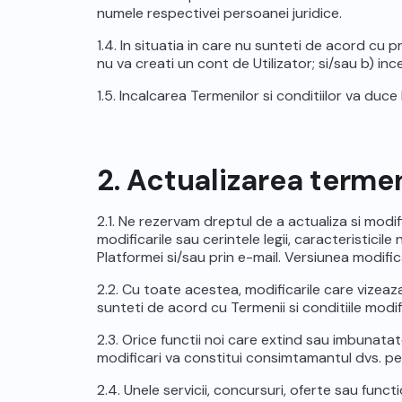
numele respectivei persoanei juridice.
1.4. In situatia in care nu sunteti de acord cu
nu va creati un cont de Utilizator; si/sau b) ince
1.5. Incalcarea Termenilor si conditiilor va duce
2. Actualizarea termeni
2.1. Ne rezervam dreptul de a actualiza si modif
modificarile sau cerintele legii, caracteristicil
Platformei si/sau prin e-mail. Versiunea modific
2.2. Cu toate acestea, modificarile care vizeaza
sunteti de acord cu Termenii si conditiile modific
2.3. Orice functii noi care extind sau imbunatate
modificari va constitui consimtamantul dvs. pen
2.4. Unele servicii, concursuri, oferte sau functi