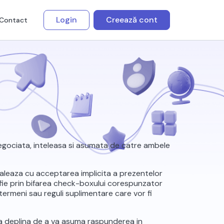
Login
Creează cont
Contact
, negociata, inteleasa si asumata de catre ambele
valeaza cu acceptarea implicita a prezentelor
fie prin bifarea check-boxului corespunzator
 termeni sau reguli suplimentare care vor fi
tea deplina de a va asuma raspunderea in