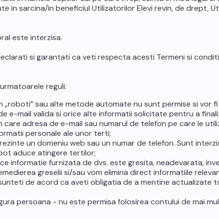
e in sarcina/in beneficiul Utilizatorilor Elevi revin, de drept, Ut
ral este interzisa.
eclarati si garantati ca veti respecta acesti Termeni si conditii s
 urmatoarele reguli:
in „roboti” sau alte metode automate nu sunt permise si vor fi s
e e-mail valida si orice alte informatii solicitate pentru a fin
n care adresa de e-mail sau numarul de telefon pe care le utiliz
ormatii personale ale unor terti;
prezinte un domeniu web sau un numar de telefon. Sunt interzis
pot aduce atingere tertilor;
ice informatie furnizata de dvs. este gresita, neadevarata, in
 remedierea greselii si/sau vom elimina direct informatiile rele
 sunteti de acord ca aveti obligatia de a mentine actualizate t
ingura persoana - nu este permisa folosirea contului de mai mu