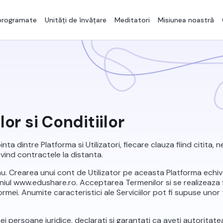
 programate
Unități de învățare
Meditatori
Misiunea noastră
or si Conditiilor
ta dintre Platforma si Utilizatori, fiecare clauza fiind citita
rivind contractele la distanta.
u. Crearea unui cont de Utilizator pe aceasta Platforma echi
niul www.edushare.ro. Acceptarea Termenilor si se realizeaza 
formei. Anumite caracteristici ale Serviciilor pot fi supuse unor
ei persoane juridice, declarati si garantati ca aveti autorita