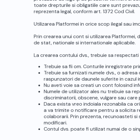
toate drepturile si obligatiile care sunt prevazut
reprezenta legal, conform art. 1372 Cod Civil.
Utilizarea Platformei in orice scop ilegal sau imo
Prin crearea unui cont si utilizarea Platformei, d
de stat, nationale si internationale aplicabile.
La crearea contului dvs., trebuie sa respectati
Trebuie sa fii om. Conturile inregistrate pr
Trebuie sa furnizati numele dvs., o adresa d
raspunzatori de daunele suferite in cazul i
Nu aveti voie sa creati un cont folosind inf
Numele de utilizator ales nu trebuie sa re
discriminatorii, obscene, vulgare sau care 
Daca exista vreo indoiala rezonabila ca or
a va trimite o notificare pentru a solicita
colaborarii. Prin prezenta, recunoasteti si
modificari.
Contul dvs. poate fi utilizat numai de o s