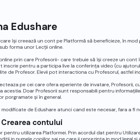
rma Edushare
 care își creează un cont pe Platformă să beneficieze, în mod g
sub forma unor Lecții online.
 online prin care Profesorii- care trebuie să își creeze un con
ot inscrie pentru a participa live la conferința video (cu ajutor
lite de Profesor. Elevii pot interactiona cu Profesorul, astfel i
cteaza pe cei care ofera eperiente de invatare, Profesorii, c
acestia. Doar Profesorii sunt responsabili pentru informațiile 
lor porgramate și în general.
fi modificate de Edushare atunci cand este necesar, fara a fi ne
u. Crearea contului
lor pentru utilizarea Platformei. Prin acordul dat pentru Utilizarea
itii in numele copiilor sai pe care ii reprezinta in mod legal si