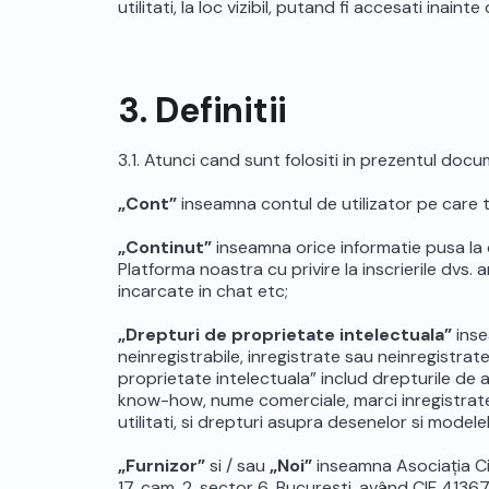
utilitati, la loc vizibil, putand fi accesati inaint
3. Definitii
3.1. Atunci cand sunt folositi in prezentul docum
„Cont”
inseamna contul de utilizator pe care tr
„Continut”
inseamna orice informatie pusa la di
Platforma noastra cu privire la inscrierile dvs. 
incarcate in chat etc;
„Drepturi de proprietate intelectuala”
inse
neinregistrabile, inregistrate sau neinregistra
proprietate intelectuala” includ drepturile de a
know-how, nume comerciale, marci inregistrate,
utilitati, si drepturi asupra desenelor si modelel
„Furnizor”
si / sau
„Noi”
inseamna
Asociația C
17, cam. 2, sector 6, București, având CIF 413671