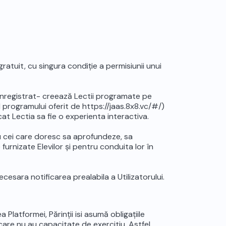
ratuit, cu singura condiție a permisiunii unui
t înregistrat- creează Lectii programate pe
ul programului oferit de https://jaas.8x8.vc/#/)
ncat Lectia sa fie o experienta interactiva.
u cei care doresc sa aprofundeze, sa
furnizate Elevilor și pentru conduita lor în
cesara notificarea prealabila a Utilizatorului.
 Platformei, Părinții isi asumă obligațiile
 care nu au capacitate de exercitiu. Astfel,