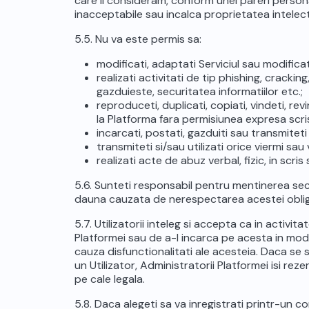
care il consideram, conform unei pareri person
inacceptabile sau incalca proprietatea intelectu
5.5. Nu va este permis sa:
modificati, adaptati Serviciul sau modificat
realizati activitati de tip phishing, cracking
gazduieste, securitatea informatiilor etc.;
reproduceti, duplicati, copiati, vindeti, re
la Platforma fara permisiunea expresa scris
incarcati, postati, gazduiti sau transmiteti
transmiteti si/sau utilizati orice viermi sa
realizati acte de abuz verbal, fizic, in scri
5.6. Sunteti responsabil pentru mentinerea secur
dauna cauzata de nerespectarea acestei obliga
5.7. Utilizatorii inteleg si accepta ca in activ
Platformei sau de a-l incarca pe acesta in mod 
cauza disfunctionalitati ale acesteia. Daca se
un Utilizator, Administratorii Platformei isi r
pe cale legala.
5.8. Daca alegeti sa va inregistrati printr-un 