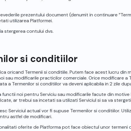
 prevederile prezentului document (denumit in continuare ”Terme
tati utilizarea Platformei.
 la stergerea contului dvs.
lor si conditiilor
ica oricand Termenii si conditiile. Putem face acest lucru din m
e noi sau modificarile practicilor comerciale. Orice modificare a 
ata a Termenilor si conditiilor va deveni aplicabila in 2 zile d
 functii noi pentru Serviciu sau modificarile facute din motive 
ate, ar trebui sa incetati sa utilizati Serviciul si sa va sterget
sc Serviciul actual vor fi supuse Termenilor si conditiilor. Util
tru astfel de modificari.
onalitati oferite de Platforma pot face obiectul unor termeni dife