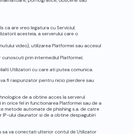
, defaimatoare, pornografice, obscene sau
ls ca are vreo legatura cu Serviciul;
ilizatorii acesteia, a serverului care o
inutului video), utilizarea Platformei sau accesul
r cunoscuti prin intermediul Platformei;
ilalti Utilizatori cu care ati putea comunica.
u va fi raspunzator pentru nicio pierdere sau
tehnologice de a obtine acces la serverul
in orice fel in functionarea Platformei sau de a
alte metode automate de phishing s.a. de catre
or IP-ului daunator si de a obtine despagubiri
sa va conectati ulterior contul de Utilizator