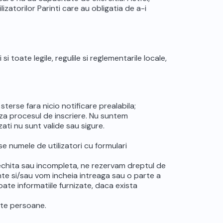
ilizatorilor Parinti care au obligatia de a-i
i toate legile, regulile si reglementarile locale,
terse fara nicio notificare prealabila;
aliza procesul de inscriere. Nu suntem
ati nu sunt valide sau sigure.
e numele de utilizatori cu formulari
vechita sau incompleta, ne rezervam dreptul de
vante si/sau vom incheia intreaga sau o parte a
oate informatiile furnizate, daca exista
lte persoane.