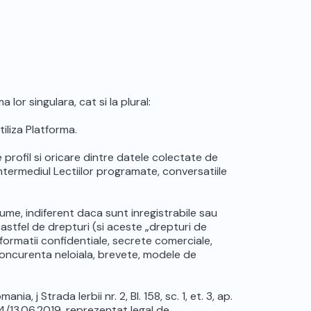
lor singulara, cat si la plural:
iliza Platforma.
 profil si oricare dintre datele colectate de
 intermediul Lectiilor programate, conversatiile
ume, indiferent daca sunt inregistrabile sau
astfel de drepturi (si aceste „drepturi de
nformatii confidentiale, secrete comerciale,
 concurenta neloiala, brevete, modele de
a, j Strada Ierbii nr. 2, Bl. 158, sc. 1, et. 3, ap.
 44/13.06.2019, reprezentat legal de