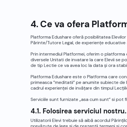
4. Ce va ofera Platfo
Platforma Edushare oferă posibilitatea Elevilor
Părinte/Tutore Legal, de experiențe educative 
Prin intermediul Platformei, oferim o platforma
diversele Unitati de invatare la care Elevii se p
de tip Lectie ce va avea loc la data și ora stabi
Platforma Edushare este o Platforma care cone
primeasca ”meditatii” pe anumite subiecte de la 
cadrul experienței de invățare din timpul Lecții
Serviciile sunt furnizate „asa cum sunt” si pot 
4.1. Folosirea serviciul nostr
Utilizatorii Elevi trebuie să aibă acordul Părinți
prevăzute de lege și de prezentii termeni si cond