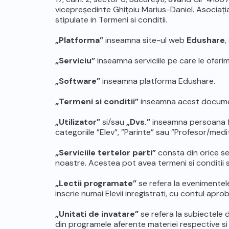
vicepreședinte Ghițoiu Marius-Daniel. Asociația 
stipulate in Termeni si conditii.
„Platforma”
inseamna site-ul web
Edushare
,
„Serviciu”
inseamna serviciile pe care le oferim
„Software”
inseamna platforma Edushare.
„Termeni si conditii”
inseamna acest document
„Utilizator”
si/sau
„Dvs.”
inseamna persoana fizi
categoriile ”Elev”, ”Parinte” sau ”Profesor/medi
„Serviciile tertelor parti”
consta din orice se
noastre. Acestea pot avea termeni si conditii
„Lectii programate”
se refera la evenimentel
inscrie numai Elevii inregistrati, cu contul aprob
„Unitati de invatare”
se refera la subiectele 
din programele aferente materiei respective si