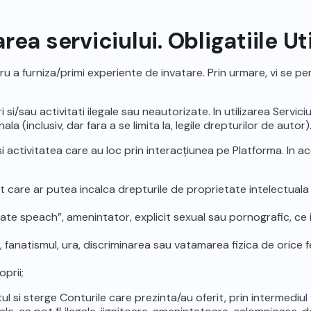
area serviciului. Obligatiile Ut
 a furniza/primi experiente de invatare. Prin urmare, vi se perm
i si/sau activitati ilegale sau neautorizate. In utilizarea Servici
ala (inclusiv, dar fara a se limita la, legile drepturilor de autor)
 activitatea care au loc prin interacțiunea pe Platforma. In ac
t care ar putea incalca drepturile de proprietate intelectuala 
ate speach”, amenintator, explicit sexual sau pornografic, ce 
fanatismul, ura, discriminarea sau vatamarea fizica de orice fe
prii;
ul si sterge Conturile care prezinta/au oferit, prin intermediul