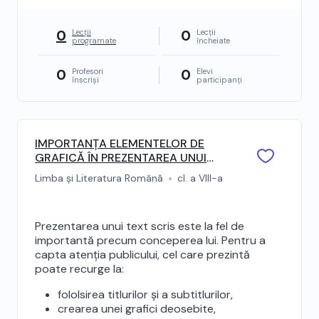
0
0
Lecții
Lecții
programate
încheiate
0
0
Profesori
Elevi
înscriși
participanți
IMPORTANȚA ELEMENTELOR DE
GRAFICĂ ÎN PREZENTAREA UNUI
TEXT SCRIS: importanța elementelor
Limba și Literatura Română
cl. a VIII-a
de grafică în prezentarea unui; text
scris
Prezentarea unui text scris este la fel de
importantă precum conceperea lui. Pentru a
capta atenția publicului, cel care prezintă
poate recurge la:
fololsirea titlurilor și a subtitlurilor,
crearea unei grafici deosebite,