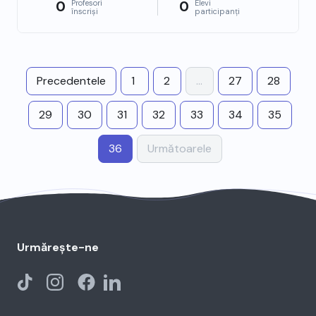
0
0
Profesori
Elevi
înscriși
participanți
Precedentele
1
2
...
27
28
29
30
31
32
33
34
35
36
Următoarele
Urmărește-ne