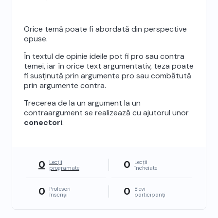
contra
Orice temă poate fi abordată din perspective
opuse.
În textul de opinie ideile pot fi pro sau contra
temei, iar în orice text argumentativ, teza poate
fi susținută prin argumente pro sau combătută
prin argumente contra.
Trecerea de la un argument la un
contraargument se realizează cu ajutorul unor
conectori
.
0
0
Lecții
Lecții
programate
încheiate
0
0
Profesori
Elevi
înscriși
participanți