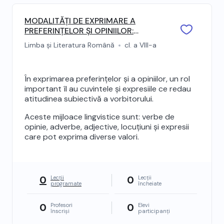
MODALITĂȚI DE EXPRIMARE A
PREFERINȚELOR ȘI OPINIILOR:
modalități de exprimare a
Limba și Literatura Română
cl. a VIII-a
preferințelor și opiniilor
În exprimarea preferințelor și a opiniilor, un rol
important îl au cuvintele și expresiile ce redau
atitudinea subiectivă a vorbitorului.
Aceste mijloace lingvistice sunt: verbe de
opinie, adverbe, adjective, locuțiuni și expresii
care pot exprima diverse valori.
0
0
Lecții
Lecții
programate
încheiate
0
0
Profesori
Elevi
înscriși
participanți