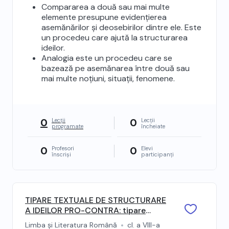
Compararea a două sau mai multe
elemente presupune evidențierea
asemănărilor și deosebirilor dintre ele. Este
un procedeu care ajută la structurarea
ideilor.
Analogia este un procedeu care se
bazează pe asemănarea între două sau
mai multe noțiuni, situații, fenomene.
0
0
Lecții
Lecții
programate
încheiate
0
0
Profesori
Elevi
înscriși
participanți
TIPARE TEXTUALE DE STRUCTURARE
A IDEILOR PRO-CONTRA: tipare
textuale de structurare a ideilor pro-
Limba și Literatura Română
cl. a VIII-a