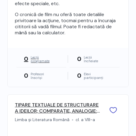
efecte speciale, etc.
O cronică de film nu oferă toate detaliile
privitoare la acțiune, tocmai pentru a încuraja
cititorii să vadă filmul. Poate fi redactată de
mână sau la calculator.
0
0
Lecții
Lecții
programate
încheiate
0
0
Profesori
Elevi
înscriși
participanți
TIPARE TEXTUALE DE STRUCTURARE
A IDEILOR; COMPARAȚIE, ANALOGIE:
compararea; analogia
Limba și Literatura Română
cl. a VIII-a