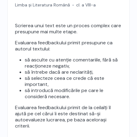
feekbackului; prezentarea textului
Limba și Literatura Română
cl. a VIII-a
Scrierea unui text este un proces complex care
presupune mai multe etape.
Evaluarea feedbackului primit presupune ca
autorul textului:
să asculte cu atenție comentariile, fără să
reacționeze negativ,
să întrebe dacă are neclarități,
să selecteze ceea ce crede că este
important,
să introducă modificările pe care le
consideră necesare.
Evaluarea feedbackului primit de la ceilalți îl
ajută pe cel cărui îi este destinat să-și
autoevalueze lucrarea, pe baza acelorași
criterii.