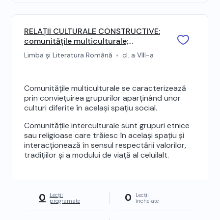
RELAȚII CULTURALE CONSTRUCTIVE:
comunitățile multiculturale;
comunități interculturale; relații
Limba și Literatura Română
cl. a VIII-a
culturale constructive
Comunitățile multiculturale se caracterizează
prin conviețuirea grupurilor aparținând unor
culturi diferite în același spațiu social.
Comunitățile interculturale sunt grupuri etnice
sau religioase care trăiesc în același spațiu și
interacționează în sensul respectării valorilor,
tradițiilor și a modului de viață al celuilalt.
0
0
Lecții
Lecții
programate
încheiate