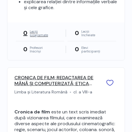
explicarea relației dintre informațiile verbale
și cele grafice.
0
0
Lecții
Lecții
programate
încheiate
0
0
Profesori
Elevi
înscriși
participanți
CRONICA DE FILM; REDACTAREA DE
MÂNĂ ȘI COMPUTERIZATĂ; ETICA
REDACTĂRII: ORIGINALITATEA:
Limba și Literatura Română
cl. a VIII-a
cronica de film
Cronica de film
este un text scris imediat
după vizionarea filmului, care examinează
diverse aspecte ale produsului cinematografic:
regie, scenariu, jocul actorilor, coloana. sonoră,