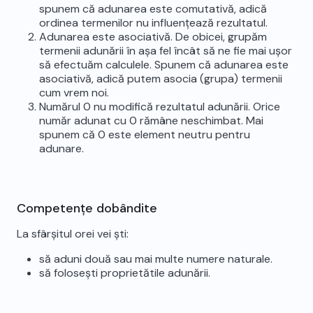
spunem că adunarea este comutativă, adică
ordinea termenilor nu influențează rezultatul.
Adunarea este asociativă. De obicei, grupăm
termenii adunării în așa fel încât să ne fie mai ușor
să efectuăm calculele. Spunem că adunarea este
asociativă, adică putem asocia (grupa) termenii
cum vrem noi.
Numărul 0 nu modifică rezultatul adunării. Orice
număr adunat cu 0 rămâne neschimbat. Mai
spunem că 0 este element neutru pentru
adunare.
Competențe dobândite
La sfârșitul orei vei ști:
să aduni două sau mai multe numere naturale.
să folosești proprietătile adunării.