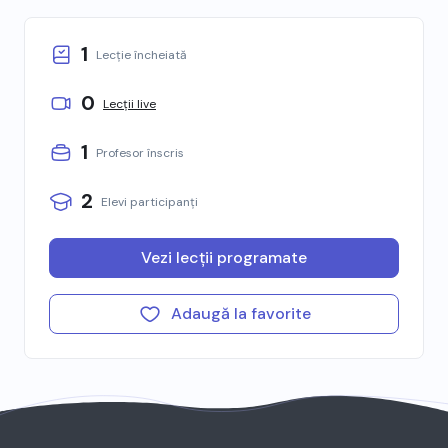
1
Lecție încheiată
0
Lecții live
1
Profesor înscris
2
Elevi participanți
Vezi lecții programate
Adaugă la favorite