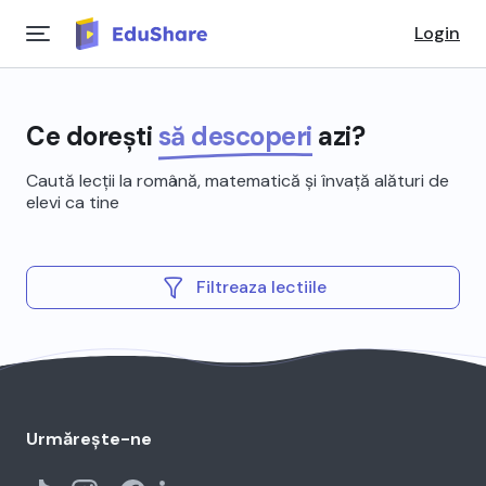
Login
Ce dorești
să descoperi
azi?
Caută lecții la română, matematică și învață alături de
elevi ca tine
Filtreaza lectiile
Urmărește-ne