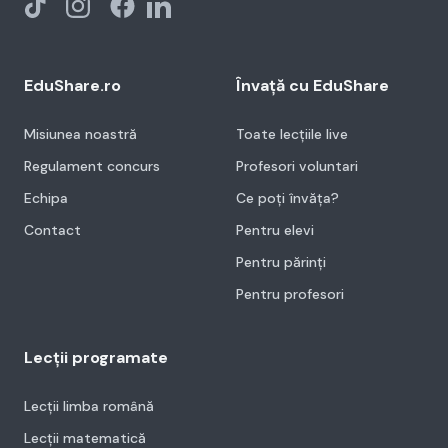
EduShare.ro
Învață cu EduShare
Misiunea noastră
Toate lecțiile live
Regulament concurs
Profesori voluntari
Echipa
Ce poți învăța?
Contact
Pentru elevi
Pentru părinți
Pentru profesori
Lecții programate
Lecții limba română
Lecții matematică